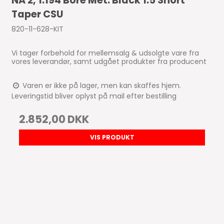
NA 2, 1.194 Bore Met. Black 1.5 Short
Taper CSU
820-11-628-KIT
Vi tager forbehold for mellemsalg & udsolgte vare fra
vores leverandør, samt udgået produkter fra producent
Varen er ikke på lager, men kan skaffes hjem.
Leveringstid bliver oplyst på mail efter bestilling
2.852,00 DKK
VIS PRODUKT