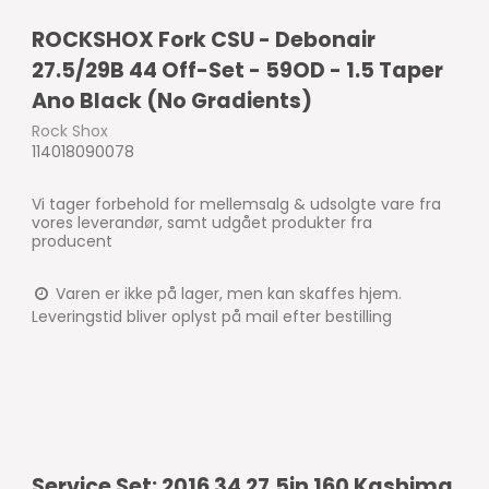
ROCKSHOX Fork CSU - Debonair
27.5/29B 44 Off-Set - 59OD - 1.5 Taper
Ano Black (No Gradients)
Rock Shox
114018090078
Vi tager forbehold for mellemsalg & udsolgte vare fra
vores leverandør, samt udgået produkter fra
producent
Varen er ikke på lager, men kan skaffes hjem.
Leveringstid bliver oplyst på mail efter bestilling
Service Set: 2016 34 27.5in 160 Kashima