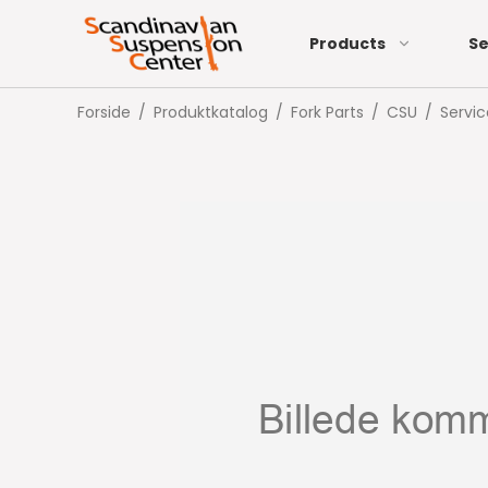
Products
Se
Forside
/
Produktkatalog
/
Fork Parts
/
CSU
/
Servic
32 mm
Air Sh
34 mm
Coil S
Tubeless Solution
Brake Ada
35 mm
Garmin Bike Mounts
Brake Roto
36 mm
Wahoo Bike Mounts
Brake Part
38 mm
Radar Accessories
40 mm
Indoor Accessories
On-Bike Storage
Accessories
Lights