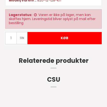
Model/Varenr.:
820-12-128-KIT
Lagerstatus:
Varen er ikke på lager, men kan
skaffes hjem. Leveringstid bliver oplyst på mail efter
bestilling
KØB
Stk
Relaterede produkter
CSU