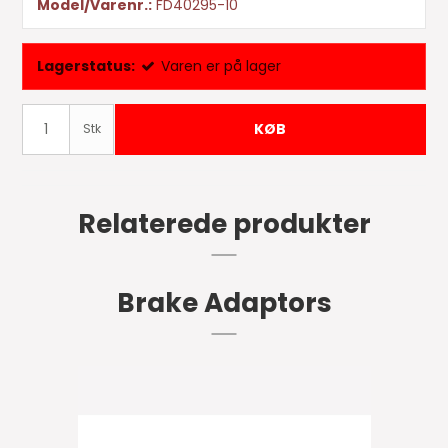
Model/Varenr.:
FD40295-10
Lagerstatus:
Varen er på lager
KØB
Stk
Relaterede produkter
Brake Adaptors